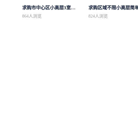
求购市中心区小高层3室精致装修
864
人浏览
824
人浏览