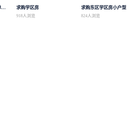
求购区域不限小高层简单装修
求购学区房
求购东区学区房小户型
918
人浏览
824
人浏览