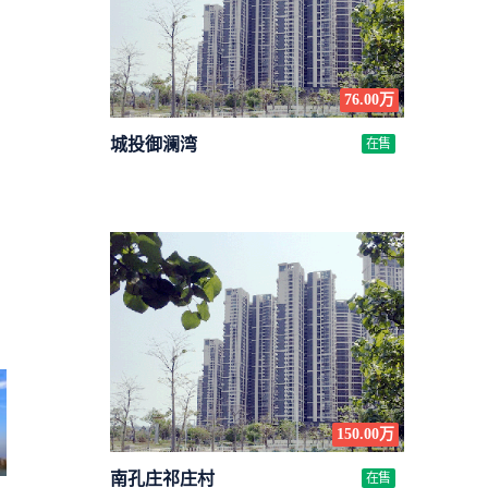
76.00万
城投御澜湾
在售
150.00万
南孔庄祁庄村
在售