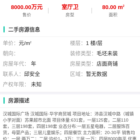
8000.00万元
室
厅
卫
80.00 m
2
售价
房型
面积
二手房源信息
单价：
元/m
楼层：
1 楼/层
2
朝向：
装修类型：
毛坯未装
房屋年代：
年
房屋类型：
店面商铺
联系人：
邱安全
区域：
暂无数据
产权年限：
未知
房源描述
汉城国际广场 汉城国际·华宇商贸城 项目地址：沛县汉城中路（城镇
小学对面）苏果超市北面 项目体量:631套，一层125套，二层110
套，三层198套，四层198套 业态分布:一层五星电器，二层服饰百
货，母婴产品；三层儿童娱乐；四层餐饮 主力面积：20-30平 销售均
价：一层:两万二；二层:均价1。3万；三层:一万；四层8000每平 优惠