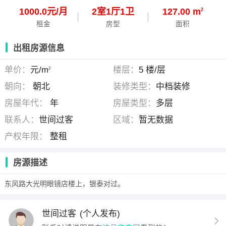
1000.0元/月
2
室
1
厅
1
卫
127.00 m
2
租金
房型
面积
出租房源信息
单价：
元/m
楼层：
5 楼/层
2
朝向：
朝北
装修类型：
中档装修
房屋年代：
年
房屋类型：
多层
联系人：
世间过客
区域：
暂无数据
产权年限：
整租
房源描述
东风路大光明眼镜店楼上，银泰对过。
世间过客
(个人发布)